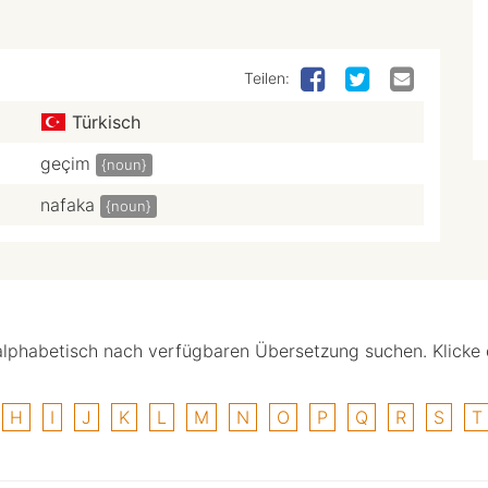
Teilen:
Türkisch
geçim
{noun}
nafaka
{noun}
alphabetisch nach verfügbaren Übersetzung suchen. Klicke
H
I
J
K
L
M
N
O
P
Q
R
S
T