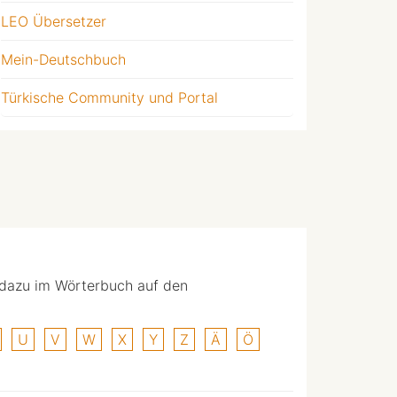
LEO Übersetzer
Mein-Deutschbuch
Türkische Community und Portal
 dazu im Wörterbuch auf den
U
V
W
X
Y
Z
Ä
Ö