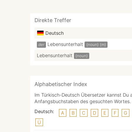
Direkte Treffer
Deutsch
Lebensunterhalt
der
{noun}
{m}
Lebensunterhalt
{noun}
Alphabetischer Index
Im Türkisch-Deutsch Übersetzer kannst Du 
Anfangsbuchstaben des gesuchten Wortes.
Deutsch:
A
B
C
D
E
F
G
Ü