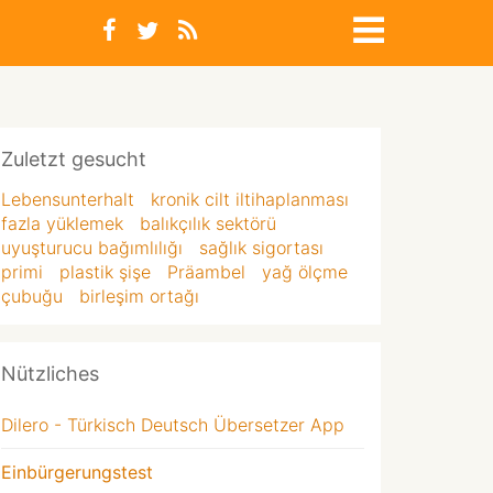
Zuletzt gesucht
Lebensunterhalt
kronik cilt iltihaplanması
fazla yüklemek
balıkçılık sektörü
uyuşturucu bağımlılığı
sağlık sigortası
primi
plastik şişe
Präambel
yağ ölçme
çubuğu
birleşim ortağı
Nützliches
Dilero - Türkisch Deutsch Übersetzer App
Einbürgerungstest