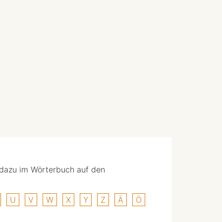
 dazu im Wörterbuch auf den
U
V
W
X
Y
Z
Ä
Ö