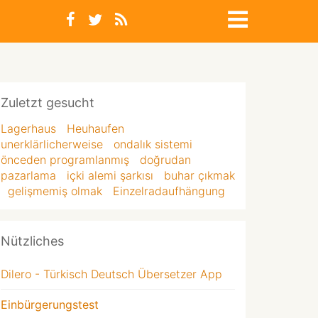
Zuletzt gesucht
Lagerhaus
Heuhaufen
unerklärlicherweise
ondalık sistemi
önceden programlanmış
doğrudan
pazarlama
içki alemi şarkısı
buhar çıkmak
gelişmemiş olmak
Einzelradaufhängung
Nützliches
Dilero - Türkisch Deutsch Übersetzer App
Einbürgerungstest