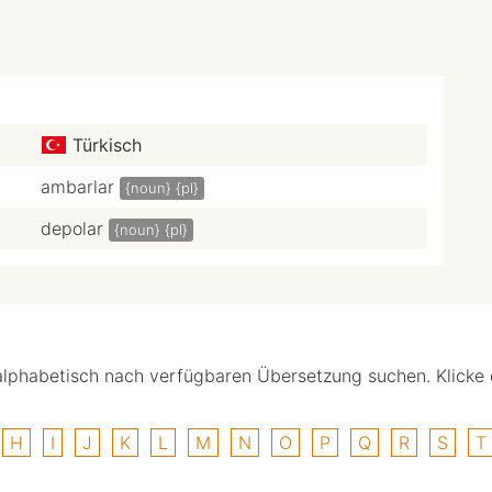
Türkisch
ambarlar
{noun}
{pl}
depolar
{noun}
{pl}
alphabetisch nach verfügbaren Übersetzung suchen. Klicke
H
I
J
K
L
M
N
O
P
Q
R
S
T