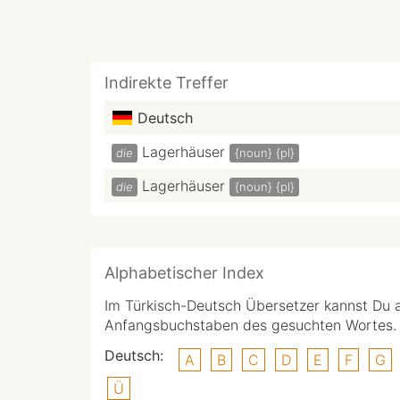
Indirekte Treffer
Deutsch
Lagerhäuser
die
{noun}
{pl}
Lagerhäuser
die
{noun}
{pl}
Alphabetischer Index
Im Türkisch-Deutsch Übersetzer kannst Du 
Anfangsbuchstaben des gesuchten Wortes.
Deutsch:
A
B
C
D
E
F
G
Ü