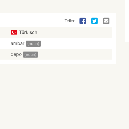
Teilen:
Türkisch
ambar
{noun}
depo
{noun}