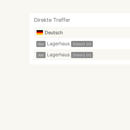
Direkte Treffer
Deutsch
Lagerhaus
das
{noun}
{n}
Lagerhaus
das
{noun}
{n}