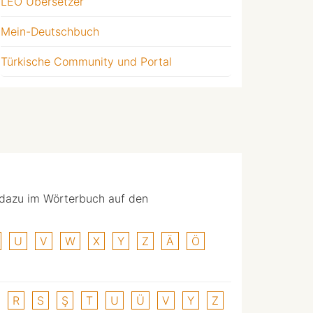
LEO Übersetzer
Mein-Deutschbuch
Türkische Community und Portal
 dazu im Wörterbuch auf den
U
V
W
X
Y
Z
Ä
Ö
R
S
Ş
T
U
Ü
V
Y
Z