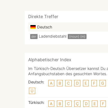
Direkte Treffer
Deutsch
Ladendiebstahl
der
{noun}
{m}
Alphabetischer Index
Im Türkisch-Deutsch Übersetzer kannst Du 
Anfangsbuchstaben des gesuchten Wortes.
Deutsch:
A
B
C
D
E
F
G
Ü
Türkisch:
A
B
C
Ç
D
E
F