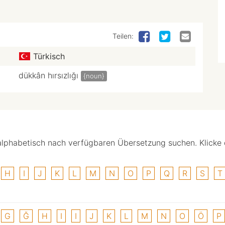
Teilen:
Türkisch
dükkân hırsızlığı
{noun}
alphabetisch nach verfügbaren Übersetzung suchen. Klicke
H
I
J
K
L
M
N
O
P
Q
R
S
T
G
Ğ
H
I
I
J
K
L
M
N
O
Ö
P