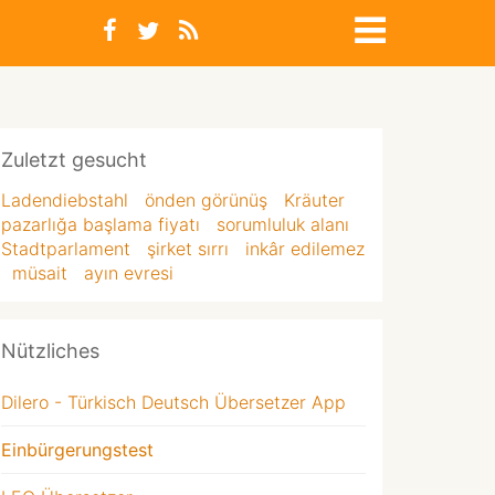
Zuletzt gesucht
Ladendiebstahl
önden görünüş
Kräuter
pazarlığa başlama fiyatı
sorumluluk alanı
Stadtparlament
şirket sırrı
inkâr edilemez
müsait
ayın evresi
Nützliches
Dilero - Türkisch Deutsch Übersetzer App
Einbürgerungstest