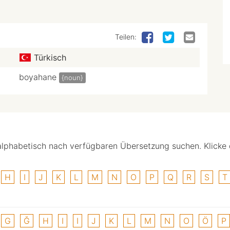
Teilen:
Türkisch
boyahane
{noun}
alphabetisch nach verfügbaren Übersetzung suchen. Klicke
H
I
J
K
L
M
N
O
P
Q
R
S
T
G
Ğ
H
I
I
J
K
L
M
N
O
Ö
P