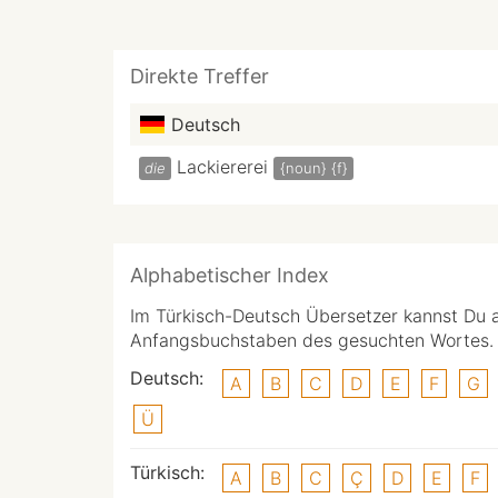
Direkte Treffer
Deutsch
Lackiererei
die
{noun}
{f}
Alphabetischer Index
Im Türkisch-Deutsch Übersetzer kannst Du 
Anfangsbuchstaben des gesuchten Wortes.
Deutsch:
A
B
C
D
E
F
G
Ü
Türkisch:
A
B
C
Ç
D
E
F