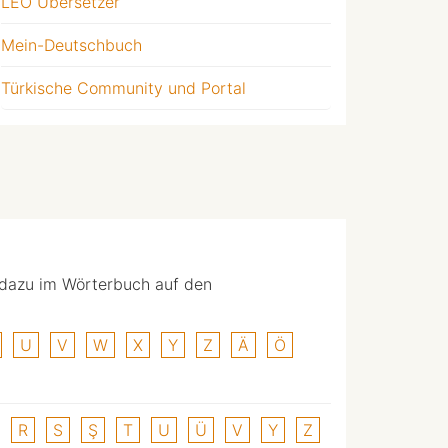
LEO Übersetzer
Mein-Deutschbuch
Türkische Community und Portal
 dazu im Wörterbuch auf den
U
V
W
X
Y
Z
Ä
Ö
R
S
Ş
T
U
Ü
V
Y
Z