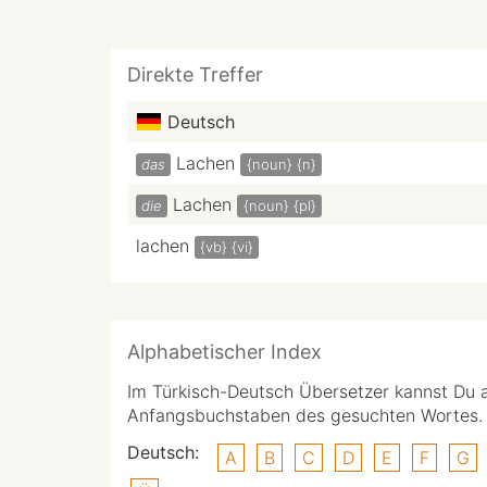
Direkte Treffer
Deutsch
Lachen
das
{noun}
{n}
Lachen
die
{noun}
{pl}
lachen
{vb}
{vi}
Alphabetischer Index
Im Türkisch-Deutsch Übersetzer kannst Du 
Anfangsbuchstaben des gesuchten Wortes.
Deutsch:
A
B
C
D
E
F
G