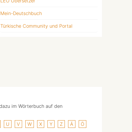
LEO Übersetzer
Mein-Deutschbuch
Türkische Community und Portal
 dazu im Wörterbuch auf den
U
V
W
X
Y
Z
Ä
Ö