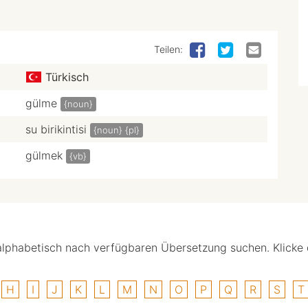
Teilen:
Türkisch
gülme
{noun}
su birikintisi
{noun}
{pl}
gülmek
{vb}
alphabetisch nach verfügbaren Übersetzung suchen. Klicke
H
I
J
K
L
M
N
O
P
Q
R
S
T