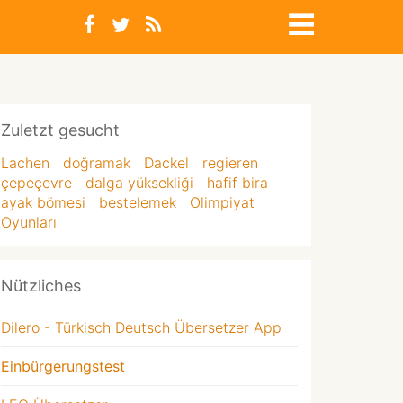
Zuletzt gesucht
Lachen
doğramak
Dackel
regieren
çepeçevre
dalga yüksekliği
hafif bira
ayak bömesi
bestelemek
Olimpiyat
Oyunları
Nützliches
Dilero - Türkisch Deutsch Übersetzer App
Einbürgerungstest