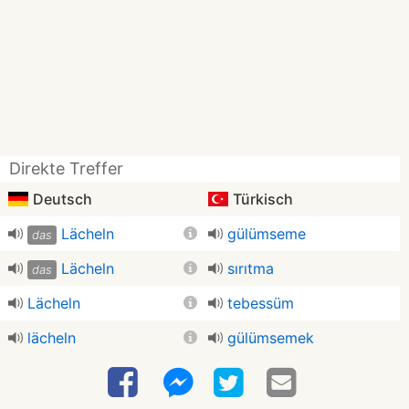
Direkte Treffer
Deutsch
Türkisch
Lächeln
gülümseme
das
Lächeln
sırıtma
das
Lächeln
tebessüm
lächeln
gülümsemek