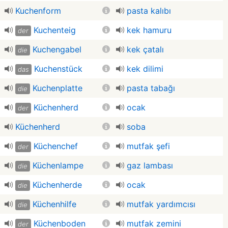
Kuchenform
pasta kalıbı
Kuchenteig
kek hamuru
der
Kuchengabel
kek çatalı
die
Kuchenstück
kek dilimi
das
Kuchenplatte
pasta tabağı
die
Küchenherd
ocak
der
Küchenherd
soba
Küchenchef
mutfak şefi
der
Küchenlampe
gaz lambası
die
Küchenherde
ocak
die
Küchenhilfe
mutfak yardımcısı
die
Küchenboden
mutfak zemini
der