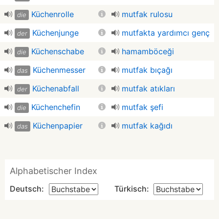
Küchenrolle
mutfak rulosu
die
Küchenjunge
mutfakta yardımcı genç
der
Küchenschabe
hamamböceği
die
Küchenmesser
mutfak bıçağı
das
Küchenabfall
mutfak atıkları
der
Küchenchefin
mutfak şefi
die
Küchenpapier
mutfak kağıdı
das
Alphabetischer Index
Deutsch:
Türkisch: