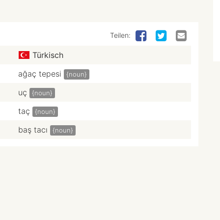
Teilen:
Türkisch
ağaç tepesi
{noun}
uç
{noun}
taç
{noun}
baş tacı
{noun}