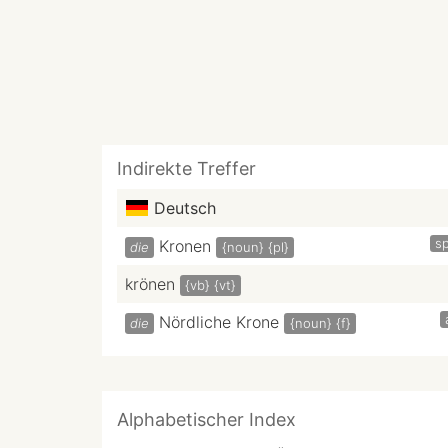
Indirekte Treffer
Deutsch
sp
Kronen
die
{noun}
{pl}
krönen
{vb}
{vt}
Nördliche Krone
die
{noun}
{f}
Alphabetischer Index