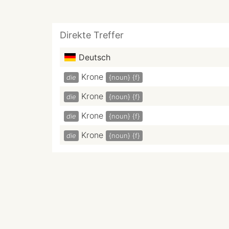
Direkte Treffer
Deutsch
Krone
die
{noun}
{f}
Krone
die
{noun}
{f}
Krone
die
{noun}
{f}
Krone
die
{noun}
{f}