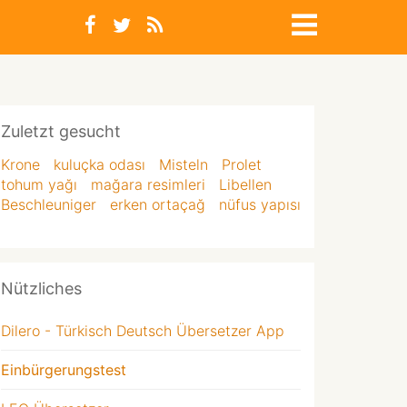
Zuletzt gesucht
Krone
kuluçka odası
Misteln
Prolet
tohum yağı
mağara resimleri
Libellen
Beschleuniger
erken ortaçağ
nüfus yapısı
Nützliches
Dilero - Türkisch Deutsch Übersetzer App
Einbürgerungstest