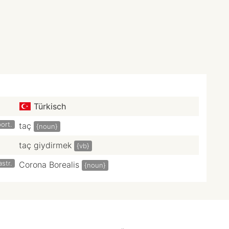
Türkisch
ort.
taç
{noun}
taç giydirmek
{vb}
astr.
Corona Borealis
{noun}