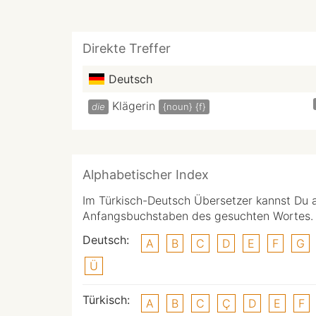
Direkte Treffer
Deutsch
Klägerin
die
{noun}
{f}
Alphabetischer Index
Im Türkisch-Deutsch Übersetzer kannst Du 
Anfangsbuchstaben des gesuchten Wortes.
Deutsch:
A
B
C
D
E
F
G
Ü
Türkisch:
A
B
C
Ç
D
E
F