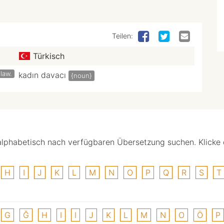
Teilen:
Türkisch
law.
kadın davacı
{noun}
alphabetisch nach verfügbaren Übersetzung suchen. Klicke
H
I
J
K
L
M
N
O
P
Q
R
S
T
G
Ğ
H
I
I
J
K
L
M
N
O
Ö
P