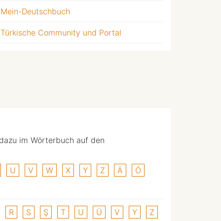
Mein-Deutschbuch
Türkische Community und Portal
 dazu im Wörterbuch auf den
U
V
W
X
Y
Z
Ä
Ö
R
S
Ş
T
U
Ü
V
Y
Z