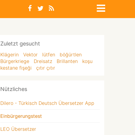
Zuletzt gesucht
Klägerin
Vektor
lütfen
böğürtlen
Bürgerkriege
Dreisatz
Brillanten
koşu
kestane fişeği
çıtır çıtır
Nützliches
Dilero - Türkisch Deutsch Übersetzer App
Einbürgerungstest
LEO Übersetzer