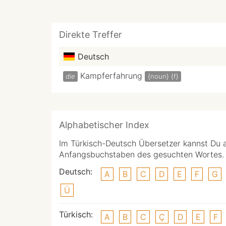
Direkte Treffer
Deutsch
Kampferfahrung
die
{noun}
{f}
Alphabetischer Index
Im Türkisch-Deutsch Übersetzer kannst Du 
Anfangsbuchstaben des gesuchten Wortes.
Deutsch:
A
B
C
D
E
F
G
Ü
Türkisch:
A
B
C
Ç
D
E
F