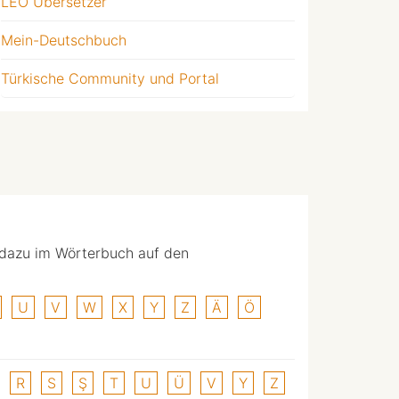
LEO Übersetzer
Mein-Deutschbuch
Türkische Community und Portal
 dazu im Wörterbuch auf den
U
V
W
X
Y
Z
Ä
Ö
R
S
Ş
T
U
Ü
V
Y
Z