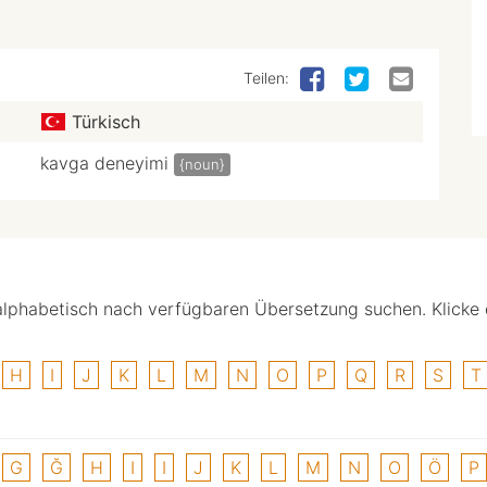
Teilen:
Türkisch
kavga deneyimi
{noun}
alphabetisch nach verfügbaren Übersetzung suchen. Klicke
H
I
J
K
L
M
N
O
P
Q
R
S
T
G
Ğ
H
I
I
J
K
L
M
N
O
Ö
P