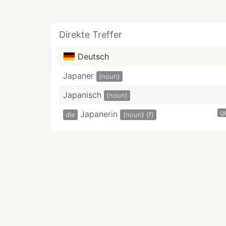
Direkte Treffer
Deutsch
Japaner
{noun}
Japanisch
{noun}
g
Japanerin
die
{noun}
{f}