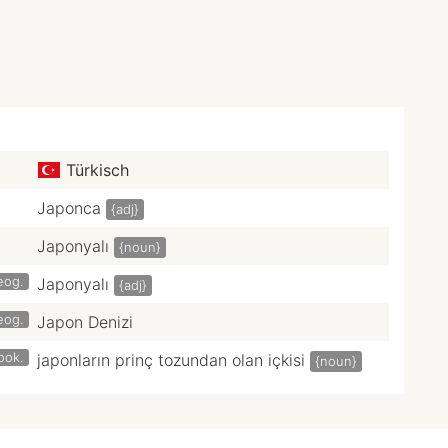
Türkisch
Japonca
{adj}
Japonyalı
{noun}
eog.
Japonyalı
{adj}
eog.
Japon Denizi
ook.
japonların prinç tozundan olan içkisi
{noun}