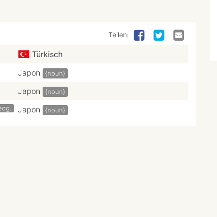
Teilen:
Türkisch
Japon
{noun}
Japon
{noun}
eog.
Japon
{noun}