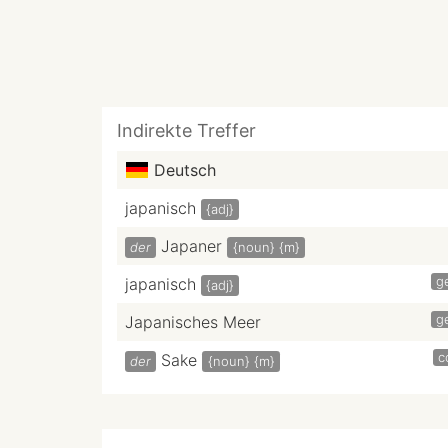
Indirekte Treffer
Deutsch
japanisch
{adj}
Japaner
der
{noun}
{m}
g
japanisch
{adj}
g
Japanisches Meer
c
Sake
der
{noun}
{m}