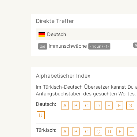
Direkte Treffer
Deutsch
Immunschwäche
die
{noun}
{f}
Alphabetischer Index
Im Türkisch-Deutsch Übersetzer kannst Du 
Anfangsbuchstaben des gesuchten Wortes.
Deutsch:
A
B
C
D
E
F
G
Ü
Türkisch:
A
B
C
Ç
D
E
F