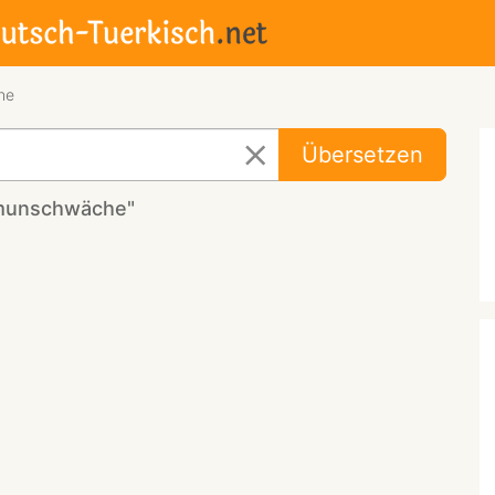
he
Übersetzen
mmunschwäche"