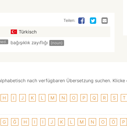
Teilen:
Türkisch
med.
bağışıklık zayıflığı
{noun}
alphabetisch nach verfügbaren Übersetzung suchen. Klicke
H
I
J
K
L
M
N
O
P
Q
R
S
T
G
Ğ
H
I
I
J
K
L
M
N
O
Ö
P