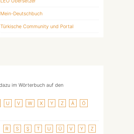
LEO Übersetzer
Mein-Deutschbuch
Türkische Community und Portal
 dazu im Wörterbuch auf den
U
V
W
X
Y
Z
Ä
Ö
R
S
Ş
T
U
Ü
V
Y
Z