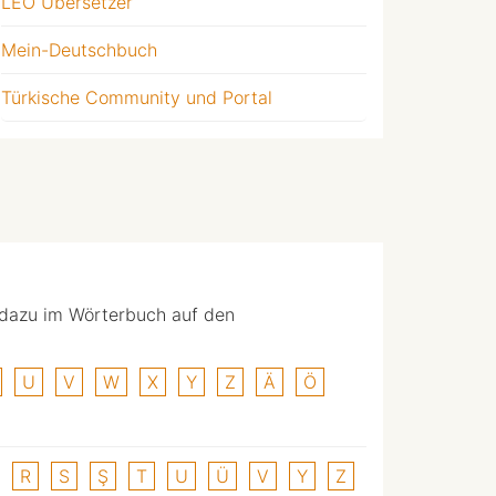
LEO Übersetzer
Mein-Deutschbuch
Türkische Community und Portal
 dazu im Wörterbuch auf den
U
V
W
X
Y
Z
Ä
Ö
R
S
Ş
T
U
Ü
V
Y
Z