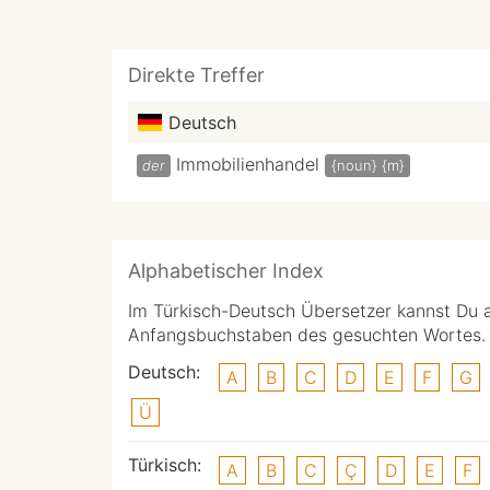
Direkte Treffer
Deutsch
Immobilienhandel
der
{noun}
{m}
Alphabetischer Index
Im Türkisch-Deutsch Übersetzer kannst Du 
Anfangsbuchstaben des gesuchten Wortes.
Deutsch:
A
B
C
D
E
F
G
Ü
Türkisch:
A
B
C
Ç
D
E
F