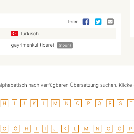
Teilen:
Türkisch
gayrimenkul ticareti
{noun}
alphabetisch nach verfügbaren Übersetzung suchen. Klicke
H
I
J
K
L
M
N
O
P
Q
R
S
T
G
Ğ
H
I
I
J
K
L
M
N
O
Ö
P