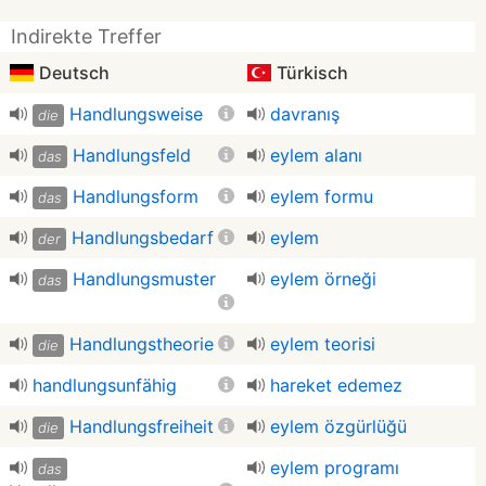
Indirekte Treffer
Deutsch
Türkisch
Handlungsweise
davranış
die
Handlungsfeld
eylem alanı
das
Handlungsform
eylem formu
das
Handlungsbedarf
eylem
der
Handlungsmuster
eylem örneği
das
Handlungstheorie
eylem teorisi
die
handlungsunfähig
hareket edemez
Handlungsfreiheit
eylem özgürlüğü
die
eylem programı
das