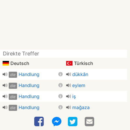
Direkte Treffer
Deutsch
Türkisch
Handlung
dükkân
die
Handlung
eylem
die
Handlung
iş
die
Handlung
mağaza
die