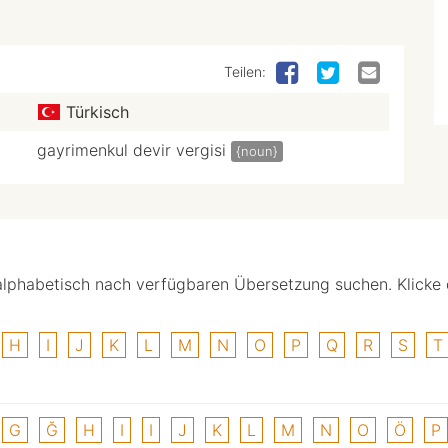
Teilen:
Türkisch
gayrimenkul devir vergisi
{noun}
alphabetisch nach verfügbaren Übersetzung suchen. Klicke
H
I
J
K
L
M
N
O
P
Q
R
S
T
G
Ğ
H
I
I
J
K
L
M
N
O
Ö
P