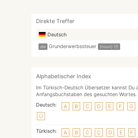
Direkte Treffer
Deutsch
Grunderwerbssteuer
die
{noun}
{f}
Alphabetischer Index
Im Türkisch-Deutsch Übersetzer kannst Du 
Anfangsbuchstaben des gesuchten Wortes.
Deutsch:
A
B
C
D
E
F
G
Ü
Türkisch:
A
B
C
Ç
D
E
F