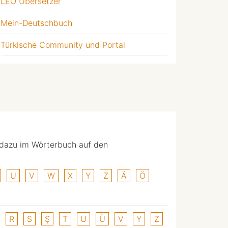
LEO Übersetzer
Mein-Deutschbuch
Türkische Community und Portal
 dazu im Wörterbuch auf den
U
V
W
X
Y
Z
Ä
Ö
R
S
Ş
T
U
Ü
V
Y
Z