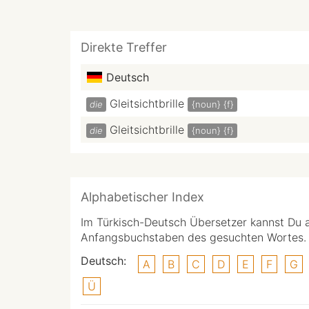
Direkte Treffer
Deutsch
Gleitsichtbrille
die
{noun}
{f}
Gleitsichtbrille
die
{noun}
{f}
Alphabetischer Index
Im Türkisch-Deutsch Übersetzer kannst Du 
Anfangsbuchstaben des gesuchten Wortes.
Deutsch:
A
B
C
D
E
F
G
Ü