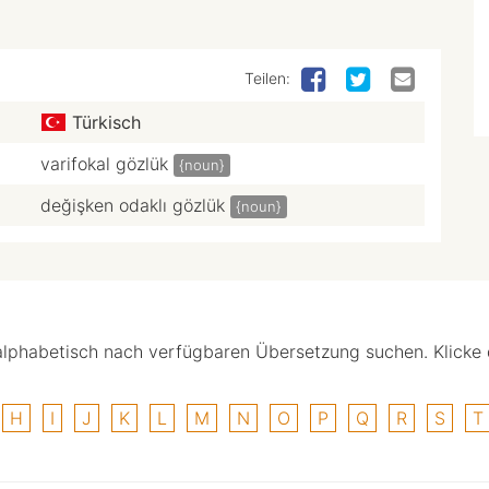
Teilen:
Türkisch
varifokal gözlük
{noun}
değişken odaklı gözlük
{noun}
alphabetisch nach verfügbaren Übersetzung suchen. Klicke
H
I
J
K
L
M
N
O
P
Q
R
S
T