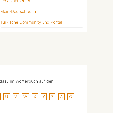
LEO Übersetzer
Mein-Deutschbuch
Türkische Community und Portal
 dazu im Wörterbuch auf den
U
V
W
X
Y
Z
Ä
Ö