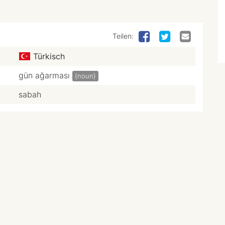
Teilen:
Türkisch
gün ağarması
{noun}
sabah