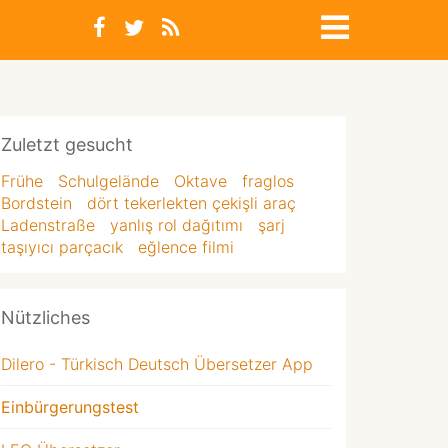
Zuletzt gesucht
Frühe
Schulgelände
Oktave
fraglos
Bordstein
dört tekerlekten çekişli araç
Ladenstraße
yanlış rol dağıtımı
şarj
taşıyıcı parçacık
eğlence filmi
Nützliches
Dilero - Türkisch Deutsch Übersetzer App
Einbürgerungstest