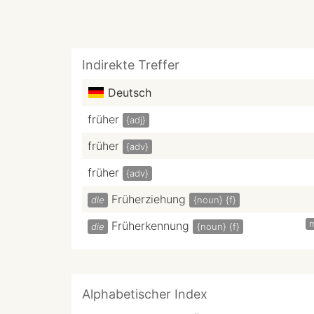
Indirekte Treffer
Deutsch
früher
{adj}
früher
{adv}
früher
{adv}
Früherziehung
die
{noun}
{f}
Früherkennung
die
{noun}
{f}
Alphabetischer Index