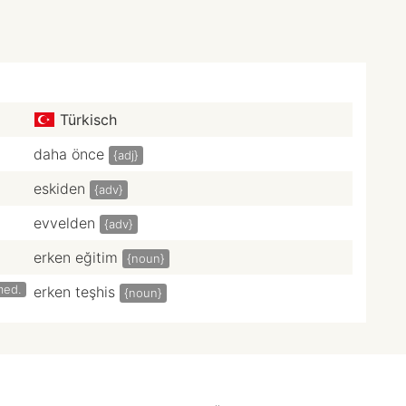
Türkisch
daha önce
{adj}
eskiden
{adv}
evvelden
{adv}
erken eğitim
{noun}
med.
erken teşhis
{noun}