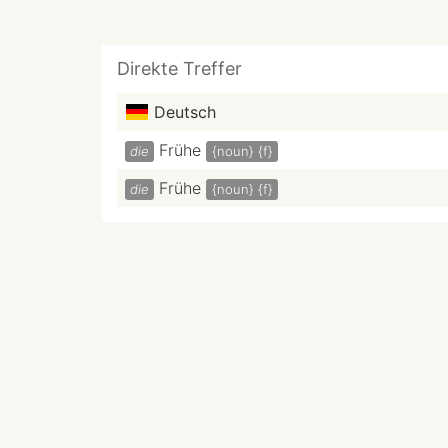
Direkte Treffer
Deutsch
Frühe
die
{noun}
{f}
Frühe
die
{noun}
{f}