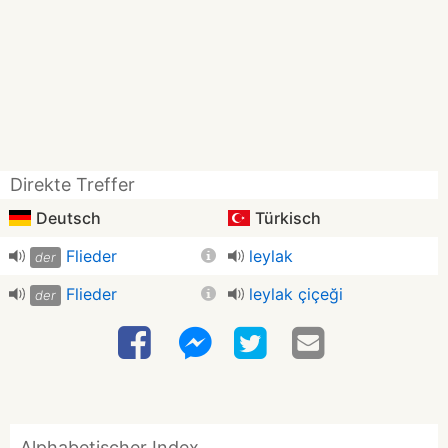
Direkte Treffer
Deutsch
Türkisch
Flieder
leylak
der
Flieder
leylak çiçeği
der
Alphabetischer Index