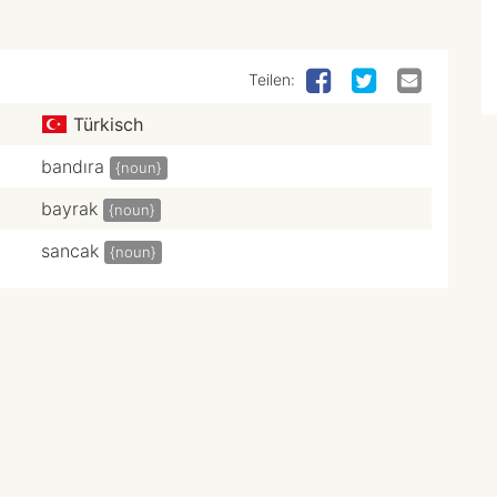
Teilen:
Türkisch
bandıra
{noun}
bayrak
{noun}
sancak
{noun}