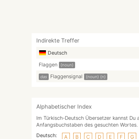
Indirekte Treffer
Deutsch
Flaggen
{noun}
Flaggensignal
das
{noun}
{n}
Alphabetischer Index
Im Türkisch-Deutsch Übersetzer kannst Du 
Anfangsbuchstaben des gesuchten Wortes.
Deutsch:
A
B
C
D
E
F
G