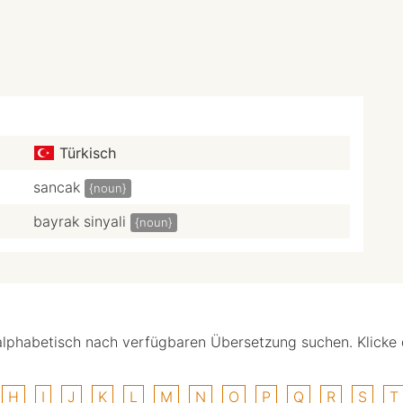
Türkisch
sancak
{noun}
bayrak sinyali
{noun}
alphabetisch nach verfügbaren Übersetzung suchen. Klicke
H
I
J
K
L
M
N
O
P
Q
R
S
T