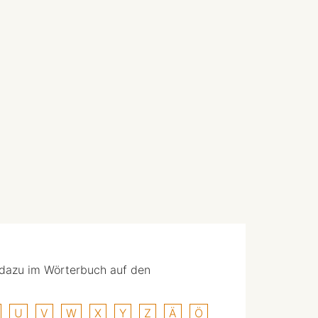
 dazu im Wörterbuch auf den
U
V
W
X
Y
Z
Ä
Ö