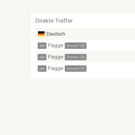
Direkte Treffer
Deutsch
Flagge
die
{noun}
{f}
Flagge
die
{noun}
{f}
Flagge
die
{noun}
{f}