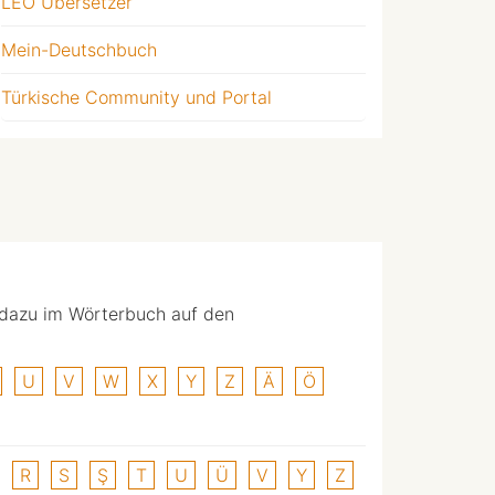
LEO Übersetzer
Mein-Deutschbuch
Türkische Community und Portal
 dazu im Wörterbuch auf den
U
V
W
X
Y
Z
Ä
Ö
R
S
Ş
T
U
Ü
V
Y
Z