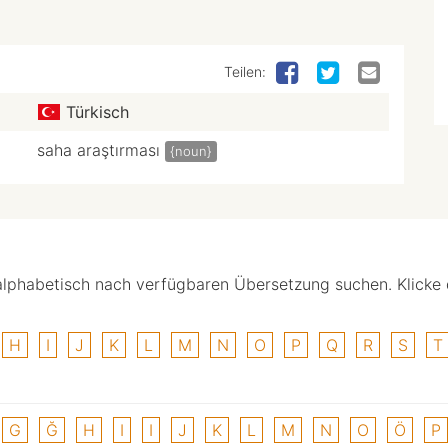
Teilen:
Türkisch
saha araştırması
{noun}
alphabetisch nach verfügbaren Übersetzung suchen. Klicke
H
I
J
K
L
M
N
O
P
Q
R
S
T
G
Ğ
H
I
I
J
K
L
M
N
O
Ö
P