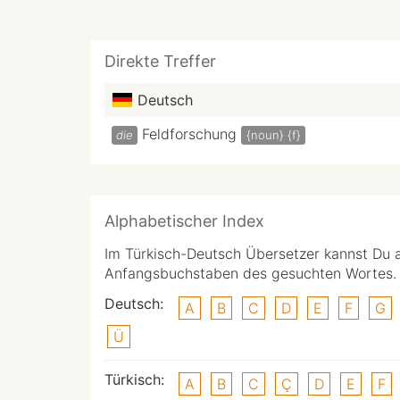
Direkte Treffer
Deutsch
Feldforschung
die
{noun}
{f}
Alphabetischer Index
Im Türkisch-Deutsch Übersetzer kannst Du 
Anfangsbuchstaben des gesuchten Wortes.
Deutsch:
A
B
C
D
E
F
G
Ü
Türkisch:
A
B
C
Ç
D
E
F