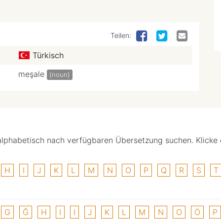
Teilen:
Türkisch
meşale
{noun}
alphabetisch nach verfügbaren Übersetzung suchen. Klicke
H
I
J
K
L
M
N
O
P
Q
R
S
T
G
Ğ
H
I
I
J
K
L
M
N
O
Ö
P