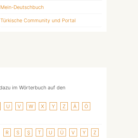
Mein-Deutschbuch
Türkische Community und Portal
 dazu im Wörterbuch auf den
U
V
W
X
Y
Z
Ä
Ö
R
S
Ş
T
U
Ü
V
Y
Z