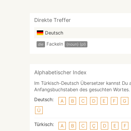
Direkte Treffer
Deutsch
Fackeln
die
{noun}
{pl}
Alphabetischer Index
Im Türkisch-Deutsch Übersetzer kannst Du 
Anfangsbuchstaben des gesuchten Wortes.
Deutsch:
A
B
C
D
E
F
G
Ü
Türkisch:
A
B
C
Ç
D
E
F