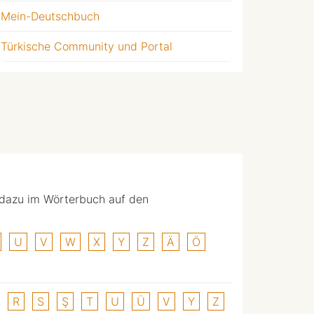
Mein-Deutschbuch
Türkische Community und Portal
 dazu im Wörterbuch auf den
U
V
W
X
Y
Z
Ä
Ö
R
S
Ş
T
U
Ü
V
Y
Z