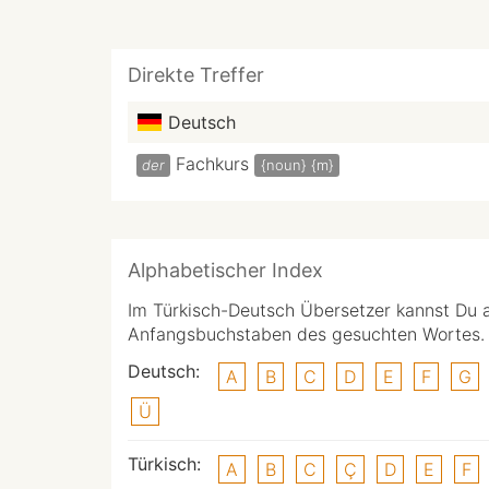
Direkte Treffer
Deutsch
Fachkurs
der
{noun}
{m}
Alphabetischer Index
Im Türkisch-Deutsch Übersetzer kannst Du 
Anfangsbuchstaben des gesuchten Wortes.
Deutsch:
A
B
C
D
E
F
G
Ü
Türkisch:
A
B
C
Ç
D
E
F