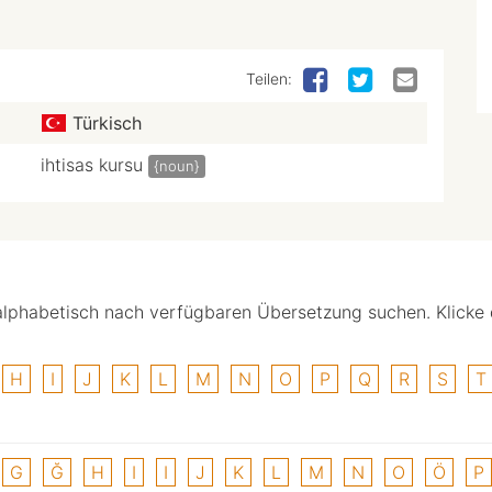
Teilen:
Türkisch
ihtisas kursu
{noun}
alphabetisch nach verfügbaren Übersetzung suchen. Klicke
H
I
J
K
L
M
N
O
P
Q
R
S
T
G
Ğ
H
I
I
J
K
L
M
N
O
Ö
P