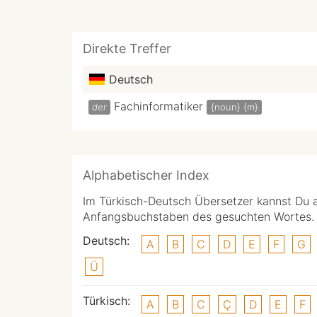
Direkte Treffer
Deutsch
Fachinformatiker
der
{noun}
{m}
Alphabetischer Index
Im Türkisch-Deutsch Übersetzer kannst Du 
Anfangsbuchstaben des gesuchten Wortes.
Deutsch:
A
B
C
D
E
F
G
Ü
Türkisch:
A
B
C
Ç
D
E
F