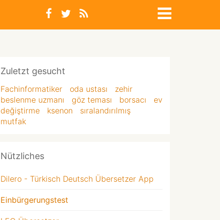
Zuletzt gesucht
Fachinformatiker
oda ustası
zehir
beslenme uzmanı
göz teması
borsacı
ev
değiştirme
ksenon
sıralandırılmış
mutfak
Nützliches
Dilero - Türkisch Deutsch Übersetzer App
Einbürgerungstest