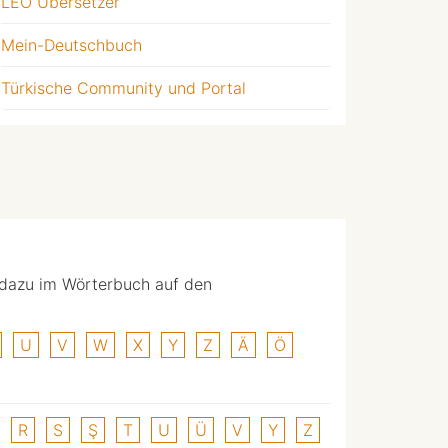
LEO Übersetzer
Mein-Deutschbuch
Türkische Community und Portal
 dazu im Wörterbuch auf den
U
V
W
X
Y
Z
Ä
Ö
R
S
Ş
T
U
Ü
V
Y
Z