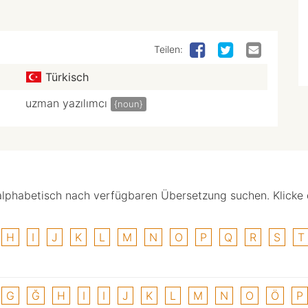
Teilen:
Türkisch
uzman yazılımcı
{noun}
alphabetisch nach verfügbaren Übersetzung suchen. Klicke
H
I
J
K
L
M
N
O
P
Q
R
S
T
G
Ğ
H
I
I
J
K
L
M
N
O
Ö
P