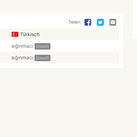
Teilen:
Türkisch
sığınmacı
{noun}
sığınmacı
{noun}