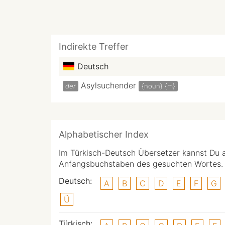
Indirekte Treffer
Deutsch
Asylsuchender
der
{noun}
{m}
Alphabetischer Index
Im Türkisch-Deutsch Übersetzer kannst Du 
Anfangsbuchstaben des gesuchten Wortes.
Deutsch:
A
B
C
D
E
F
G
Ü
Türkisch: