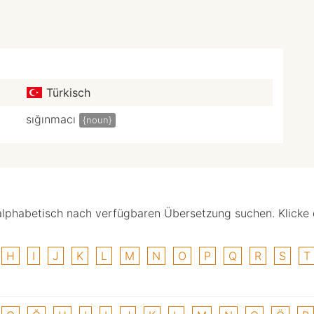
Türkisch
sığınmacı
{noun}
alphabetisch nach verfügbaren Übersetzung suchen. Klicke
H
I
J
K
L
M
N
O
P
Q
R
S
T