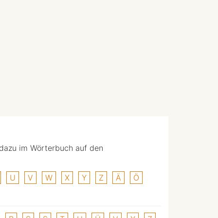
 dazu im Wörterbuch auf den
U
V
W
X
Y
Z
Ä
Ö