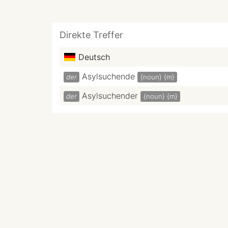
Direkte Treffer
Deutsch
Asylsuchende
der
{noun}
{m}
Asylsuchender
der
{noun}
{m}