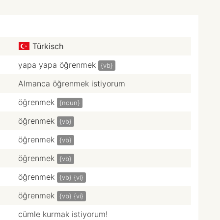
Türkisch
yapa yapa öğrenmek
{vb}
Almanca öğrenmek istiyorum
öğrenmek
{noun}
öğrenmek
{vb}
öğrenmek
{vb}
öğrenmek
{vb}
öğrenmek
{vb}
{vi}
öğrenmek
{vb}
{vi}
cümle kurmak istiyorum!