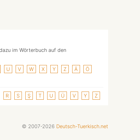
 dazu im Wörterbuch auf den
U
V
W
X
Y
Z
Ä
Ö
R
S
Ş
T
U
Ü
V
Y
Z
© 2007-2026
Deutsch-Tuerkisch.net