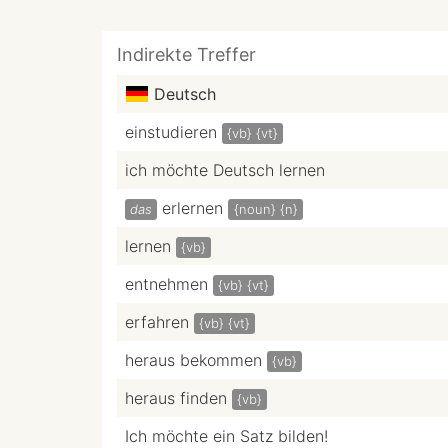
Indirekte Treffer
Deutsch
einstudieren
{vb}
{vt}
ich möchte Deutsch lernen
erlernen
das
{noun}
{n}
lernen
{vb}
entnehmen
{vb}
{vt}
erfahren
{vb}
{vt}
heraus bekommen
{vb}
heraus finden
{vb}
Ich möchte ein Satz bilden!