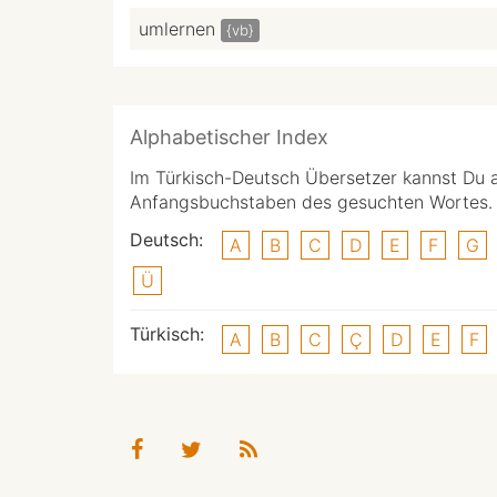
umlernen
{vb}
Alphabetischer Index
Im Türkisch-Deutsch Übersetzer kannst Du 
Anfangsbuchstaben des gesuchten Wortes.
Deutsch:
A
B
C
D
E
F
G
Ü
Türkisch:
A
B
C
Ç
D
E
F