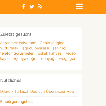
Zuletzt gesucht
öğrenmek istiyorum!
Gehirnjogging
yutturmak
işgücü piyasası
şehir içi
telefon görüşmeleri
sokak kahvesi
video
kayıdı
içeriye doğru
donyağı
wegjagen
Nützliches
Dilero - Türkisch Deutsch Übersetzer App
Einbürgerungstest