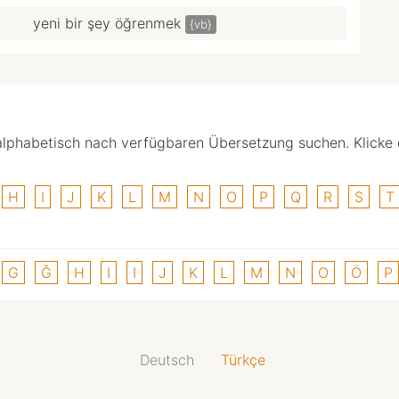
yeni bir şey öğrenmek
{vb}
alphabetisch nach verfügbaren Übersetzung suchen. Klicke
H
I
J
K
L
M
N
O
P
Q
R
S
T
G
Ğ
H
I
I
J
K
L
M
N
O
Ö
P
Deutsch
Türkçe