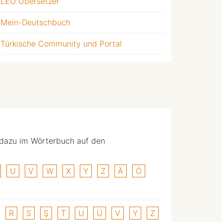
LEO Übersetzer
Mein-Deutschbuch
Türkische Community und Portal
 dazu im Wörterbuch auf den
U
V
W
X
Y
Z
Ä
Ö
R
S
Ş
T
U
Ü
V
Y
Z