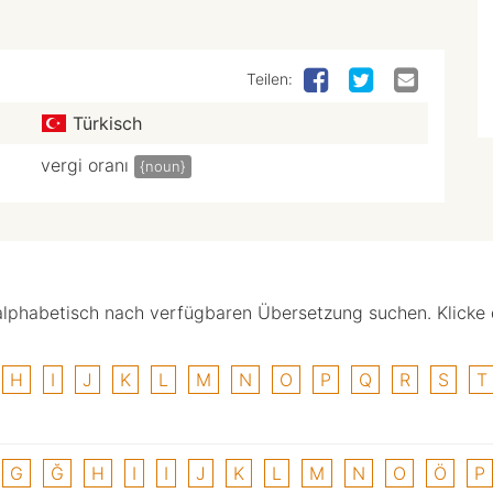
Teilen:
Türkisch
vergi oranı
{noun}
alphabetisch nach verfügbaren Übersetzung suchen. Klicke
H
I
J
K
L
M
N
O
P
Q
R
S
T
G
Ğ
H
I
I
J
K
L
M
N
O
Ö
P