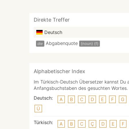
Direkte Treffer
Deutsch
Abgabenquote
die
{noun}
{f}
Alphabetischer Index
Im Türkisch-Deutsch Übersetzer kannst Du 
Anfangsbuchstaben des gesuchten Wortes.
Deutsch:
A
B
C
D
E
F
G
Ü
Türkisch:
A
B
C
Ç
D
E
F