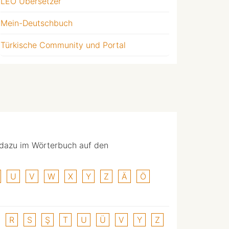
LEO Übersetzer
Mein-Deutschbuch
Türkische Community und Portal
 dazu im Wörterbuch auf den
U
V
W
X
Y
Z
Ä
Ö
R
S
Ş
T
U
Ü
V
Y
Z