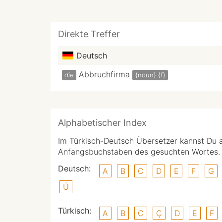
Direkte Treffer
Deutsch
Abbruchfirma
die
{noun}
{f}
Alphabetischer Index
Im Türkisch-Deutsch Übersetzer kannst Du 
Anfangsbuchstaben des gesuchten Wortes.
Deutsch:
A
B
C
D
E
F
G
Ü
Türkisch:
A
B
C
Ç
D
E
F