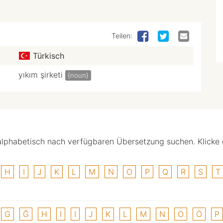
Teilen:
Türkisch
yıkım şirketi
{noun}
alphabetisch nach verfügbaren Übersetzung suchen. Klicke
H
I
J
K
L
M
N
O
P
Q
R
S
T
G
Ğ
H
I
I
J
K
L
M
N
O
Ö
P