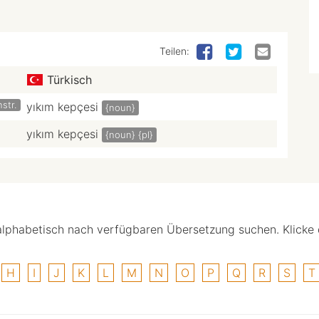
Teilen:
Türkisch
str.
yıkım kepçesi
{noun}
yıkım kepçesi
{noun}
{pl}
alphabetisch nach verfügbaren Übersetzung suchen. Klicke
H
I
J
K
L
M
N
O
P
Q
R
S
T