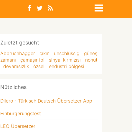
Zuletzt gesucht
Abbruchbagger
çıkın
unschlüssig
güneş
zamanı
çamaşır ipi
sinyal kırmızısı
nohut
devamsızlık
özsel
endüstri bölgesi
Nützliches
Dilero - Türkisch Deutsch Übersetzer App
Einbürgerungstest
LEO Übersetzer