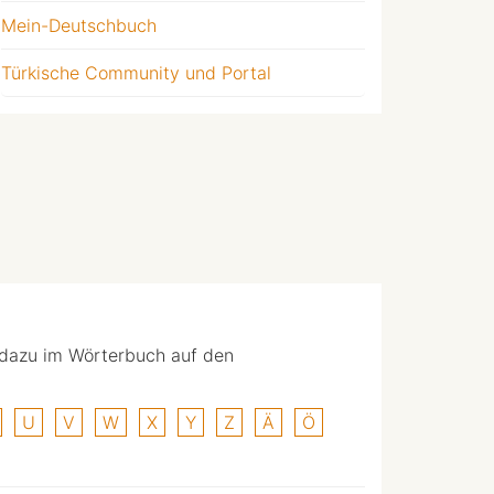
Mein-Deutschbuch
Türkische Community und Portal
 dazu im Wörterbuch auf den
U
V
W
X
Y
Z
Ä
Ö