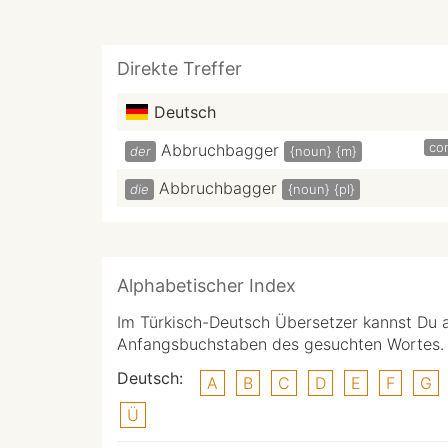
Direkte Treffer
Deutsch
con
Abbruchbagger
der
{noun}
{m}
Abbruchbagger
die
{noun}
{pl}
Alphabetischer Index
Im Türkisch-Deutsch Übersetzer kannst Du 
Anfangsbuchstaben des gesuchten Wortes.
Deutsch:
A
B
C
D
E
F
G
Ü