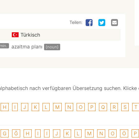
Teilen:
Türkisch
min.
azaltma planı
{noun}
alphabetisch nach verfügbaren Übersetzung suchen. Klicke
H
I
J
K
L
M
N
O
P
Q
R
S
T
G
Ğ
H
I
I
J
K
L
M
N
O
Ö
P