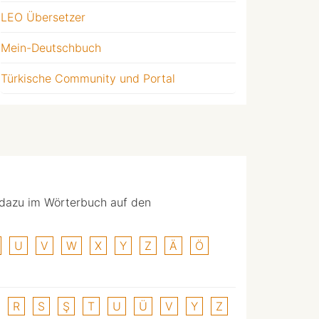
LEO Übersetzer
Mein-Deutschbuch
Türkische Community und Portal
 dazu im Wörterbuch auf den
U
V
W
X
Y
Z
Ä
Ö
R
S
Ş
T
U
Ü
V
Y
Z