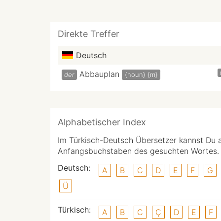
Direkte Treffer
Deutsch
Abbauplan
der
{noun}
{m}
Alphabetischer Index
Im Türkisch-Deutsch Übersetzer kannst Du 
Anfangsbuchstaben des gesuchten Wortes.
Deutsch:
A
B
C
D
E
F
G
Ü
Türkisch:
A
B
C
Ç
D
E
F