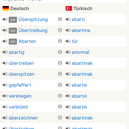
Deutsch
Türkisch
Überspitzung
abartı
die
Übertreibung
abartma
die
Abarten
tür
die
abartig
anormal
übertreiben
abartmak
überspitzen
abartmak
gepfeffert
abartılı
verstiegen
abartılı
verblümt
abartılı
überzeichnen
abartmak
übertrieben
abartmalı