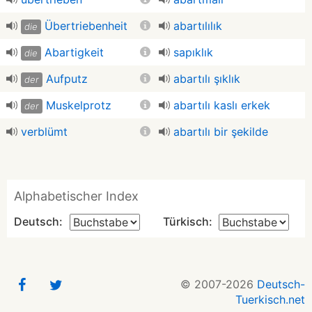
Übertriebenheit
abartılılık
die
Abartigkeit
sapıklık
die
Aufputz
abartılı şıklık
der
Muskelprotz
abartılı kaslı erkek
der
verblümt
abartılı bir şekilde
Alphabetischer Index
Deutsch:
Türkisch:
© 2007-2026
Deutsch-
Tuerkisch.net