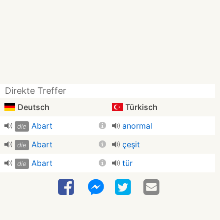
Direkte Treffer
Deutsch
Türkisch
Abart
anormal
die
Abart
çeşit
die
Abart
tür
die