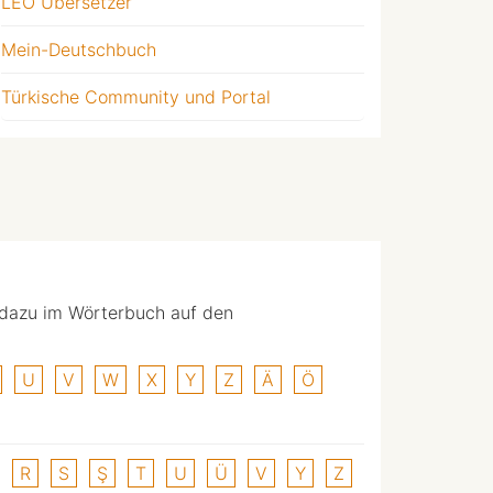
LEO Übersetzer
Mein-Deutschbuch
Türkische Community und Portal
 dazu im Wörterbuch auf den
U
V
W
X
Y
Z
Ä
Ö
R
S
Ş
T
U
Ü
V
Y
Z