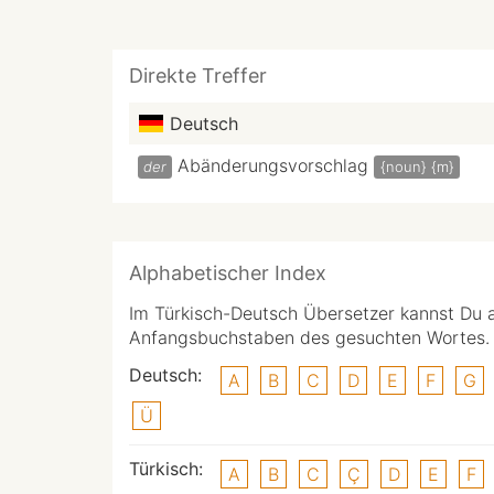
Direkte Treffer
Deutsch
Abänderungsvorschlag
der
{noun}
{m}
Alphabetischer Index
Im Türkisch-Deutsch Übersetzer kannst Du 
Anfangsbuchstaben des gesuchten Wortes.
Deutsch:
A
B
C
D
E
F
G
Ü
Türkisch:
A
B
C
Ç
D
E
F