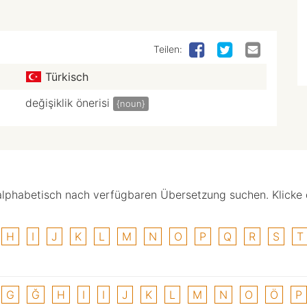
Teilen:
Türkisch
değişiklik önerisi
{noun}
alphabetisch nach verfügbaren Übersetzung suchen. Klicke
H
I
J
K
L
M
N
O
P
Q
R
S
T
G
Ğ
H
I
I
J
K
L
M
N
O
Ö
P