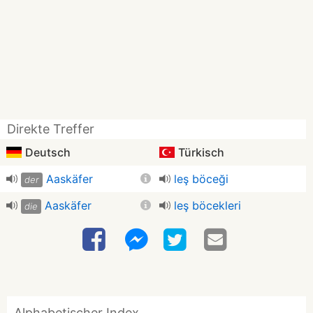
Direkte Treffer
Deutsch
Türkisch
Aaskäfer
leş böceği
der
Aaskäfer
leş böcekleri
die
Alphabetischer Index