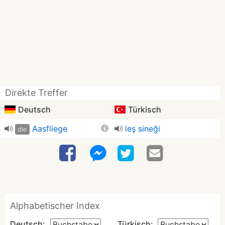
Direkte Treffer
Deutsch
Türkisch
Aasfliege
leş sineği
die
Alphabetischer Index
Deutsch:
Türkisch: