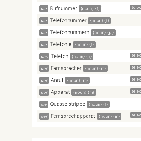
tele
Rufnummer
die
{noun}
{f}
Telefonnummer
die
{noun}
{f}
Telefonnummern
die
{noun}
{pl}
Telefonie
die
{noun}
{f}
tele
Telefon
das
{noun}
{n}
tele
Fernsprecher
der
{noun}
{m}
tele
Anruf
der
{noun}
{m}
tele
Apparat
der
{noun}
{m}
Quasselstrippe
die
{noun}
{f}
tele
Fernsprechapparat
der
{noun}
{m}