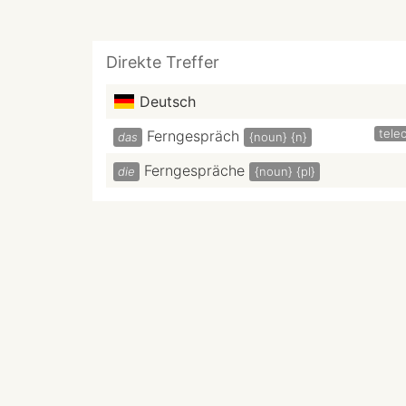
Direkte Treffer
Deutsch
tele
Ferngespräch
das
{noun}
{n}
Ferngespräche
die
{noun}
{pl}