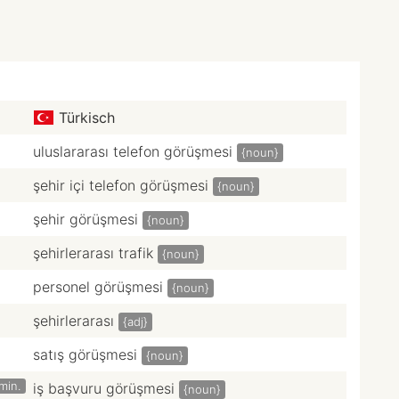
Türkisch
uluslararası telefon görüşmesi
{noun}
şehir içi telefon görüşmesi
{noun}
şehir görüşmesi
{noun}
şehirlerarası trafik
{noun}
personel görüşmesi
{noun}
şehirlerarası
{adj}
satış görüşmesi
{noun}
min.
iş başvuru görüşmesi
{noun}