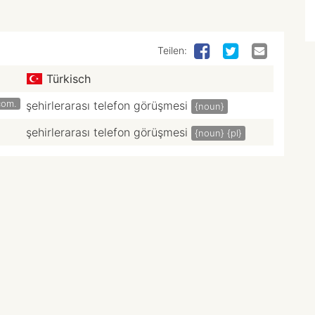
Teilen:
Türkisch
com.
şehirlerarası telefon görüşmesi
{noun}
şehirlerarası telefon görüşmesi
{noun}
{pl}