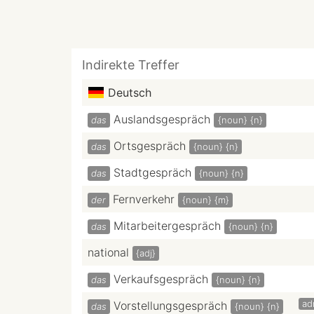
Indirekte Treffer
Deutsch
Auslandsgespräch
das
{noun}
{n}
Ortsgespräch
das
{noun}
{n}
Stadtgespräch
das
{noun}
{n}
Fernverkehr
der
{noun}
{m}
Mitarbeitergespräch
das
{noun}
{n}
national
{adj}
Verkaufsgespräch
das
{noun}
{n}
ad
Vorstellungsgespräch
das
{noun}
{n}