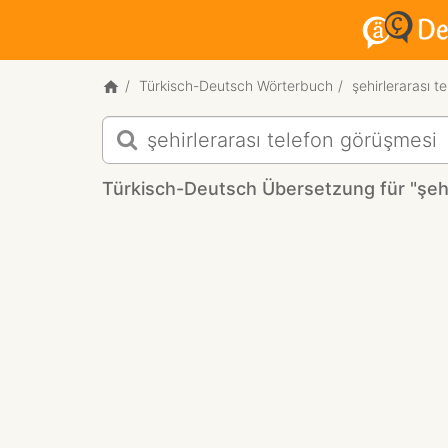
Türkisch-Deutsch Wörterbuch
şehirlerarası t
Türkisch-
Deutsch
Übersetzung
Türkisch-Deutsch Übersetzung für "şehi
für
"şehirlerarası
telefon
görüşmesi"