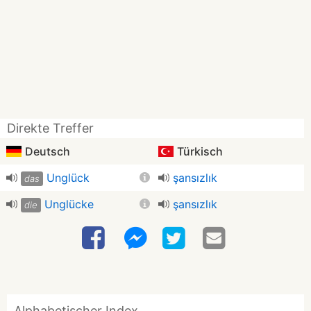
Direkte Treffer
Deutsch
Türkisch
Unglück
şansızlık
das
Unglücke
şansızlık
die
Alphabetischer Index