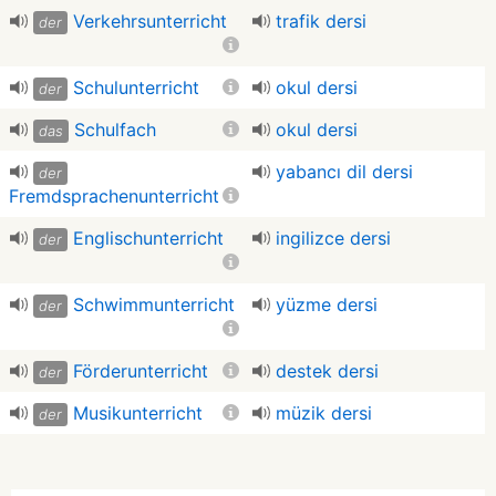
Verkehrsunterricht
trafik dersi
der
Schulunterricht
okul dersi
der
Schulfach
okul dersi
das
yabancı dil dersi
der
Fremdsprachenunterricht
Englischunterricht
ingilizce dersi
der
Schwimmunterricht
yüzme dersi
der
Förderunterricht
destek dersi
der
Musikunterricht
müzik dersi
der