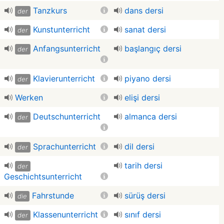
Tanzkurs
dans dersi
der
Kunstunterricht
sanat dersi
der
Anfangsunterricht
başlangıç dersi
der
Klavierunterricht
piyano dersi
der
Werken
elişi dersi
Deutschunterricht
almanca dersi
der
Sprachunterricht
dil dersi
der
tarih dersi
der
Geschichtsunterricht
Fahrstunde
sürüş dersi
die
Klassenunterricht
sınıf dersi
der