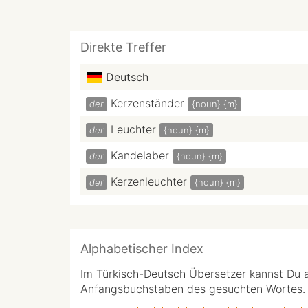
Direkte Treffer
Deutsch
Kerzenständer
der
{noun}
{m}
Leuchter
der
{noun}
{m}
Kandelaber
der
{noun}
{m}
Kerzenleuchter
der
{noun}
{m}
Alphabetischer Index
Im Türkisch-Deutsch Übersetzer kannst Du 
Anfangsbuchstaben des gesuchten Wortes.