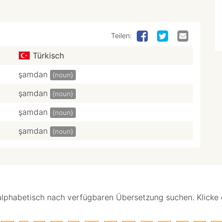
Teilen:
Türkisch
şamdan
{noun}
şamdan
{noun}
şamdan
{noun}
şamdan
{noun}
alphabetisch nach verfügbaren Übersetzung suchen. Klicke