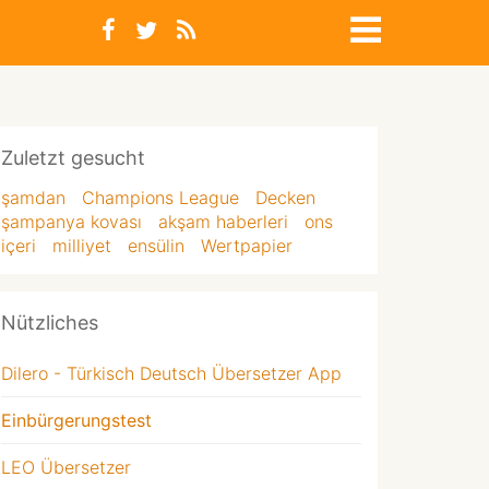
Zuletzt gesucht
şamdan
Champions League
Decken
şampanya kovası
akşam haberleri
ons
içeri
milliyet
ensülin
Wertpapier
Nützliches
Dilero - Türkisch Deutsch Übersetzer App
Einbürgerungstest
LEO Übersetzer