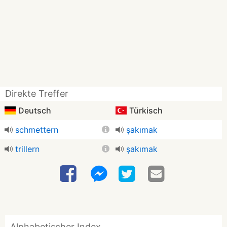
Direkte Treffer
Deutsch
Türkisch
schmettern
şakımak
trillern
şakımak
Alphabetischer Index