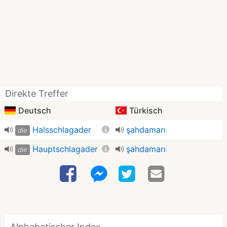
Direkte Treffer
Deutsch
Türkisch
Halsschlagader
şahdamarı
die
Hauptschlagader
şahdamarı
die
Alphabetischer Index