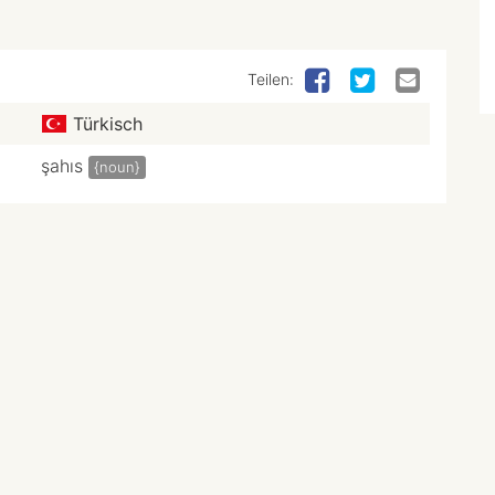
Teilen:
Türkisch
şahıs
{noun}