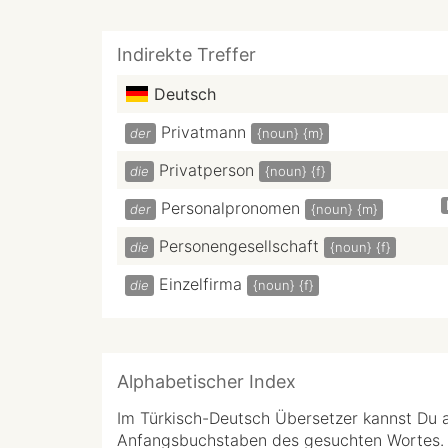
Indirekte Treffer
Deutsch
Privatmann
der
{noun}
{m}
Privatperson
die
{noun}
{f}
Personalpronomen
der
{noun}
{m}
Personengesellschaft
die
{noun}
{f}
Einzelfirma
die
{noun}
{f}
Alphabetischer Index
Im Türkisch-Deutsch Übersetzer kannst Du 
Anfangsbuchstaben des gesuchten Wortes.