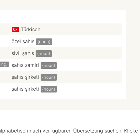
Türkisch
özel şahıs
{noun}
sivil şahıs
{noun}
ling.
şahıs zamiri
{noun}
şahıs şirketi
{noun}
şahıs şirketi
{noun}
alphabetisch nach verfügbaren Übersetzung suchen. Klicke