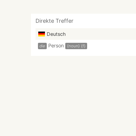
Direkte Treffer
Deutsch
Person
die
{noun}
{f}