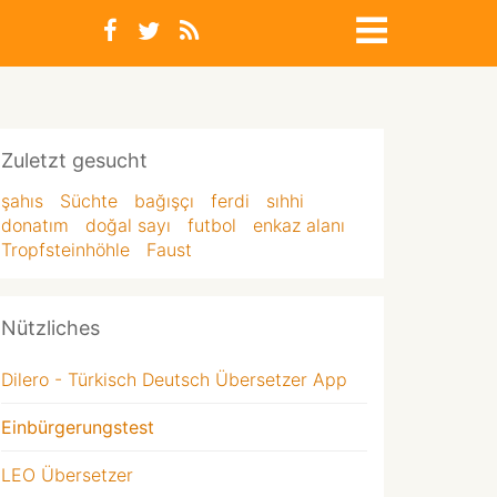
Zuletzt gesucht
şahıs
Süchte
bağışçı
ferdi
sıhhi
donatım
doğal sayı
futbol
enkaz alanı
Tropfsteinhöhle
Faust
Nützliches
Dilero - Türkisch Deutsch Übersetzer App
Einbürgerungstest
LEO Übersetzer