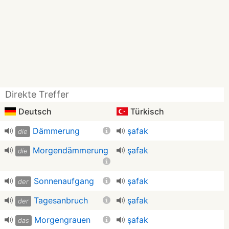
Direkte Treffer
Deutsch
Türkisch
Dämmerung
şafak
die
Morgendämmerung
şafak
die
Sonnenaufgang
şafak
der
Tagesanbruch
şafak
der
Morgengrauen
şafak
das