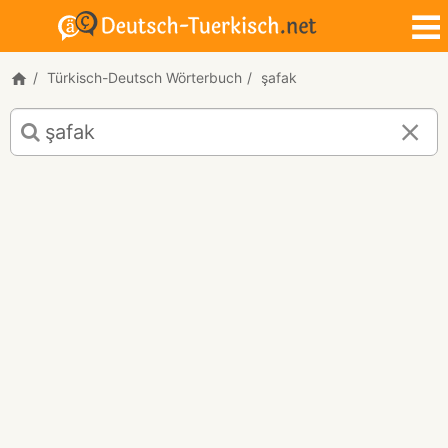
Türkisch-Deutsch Wörterbuch
şafak
Türkisch-
Deutsch
Übersetzung
für
"şafak"