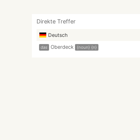
Direkte Treffer
Deutsch
Oberdeck
das
{noun}
{n}