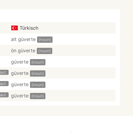
Türkisch
alt güverte
{noun}
ön güverte
{noun}
güverte
{noun}
aut.
güverte
{noun}
aut.
güverte
{noun}
aut.
güverte
{noun}