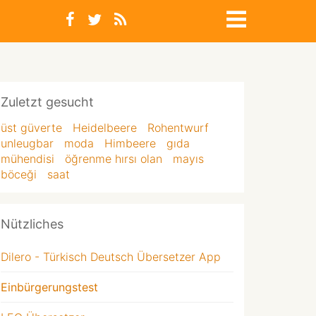
Zuletzt gesucht
üst güverte
Heidelbeere
Rohentwurf
unleugbar
moda
Himbeere
gıda
mühendisi
öğrenme hırsı olan
mayıs
böceği
saat
Nützliches
Dilero - Türkisch Deutsch Übersetzer App
Einbürgerungstest