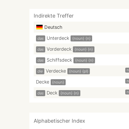
Indirekte Treffer
Deutsch
Unterdeck
das
{noun}
{n}
Vorderdeck
das
{noun}
{n}
Schiffsdeck
das
{noun}
{n}
n
Verdecke
die
{noun}
{pl}
n
Decke
{noun}
n
Deck
das
{noun}
{n}
Alphabetischer Index