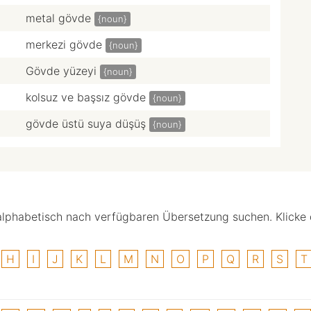
metal gövde
{noun}
merkezi gövde
{noun}
Gövde yüzeyi
{noun}
kolsuz ve başsız gövde
{noun}
gövde üstü suya düşüş
{noun}
alphabetisch nach verfügbaren Übersetzung suchen. Klicke
H
I
J
K
L
M
N
O
P
Q
R
S
T