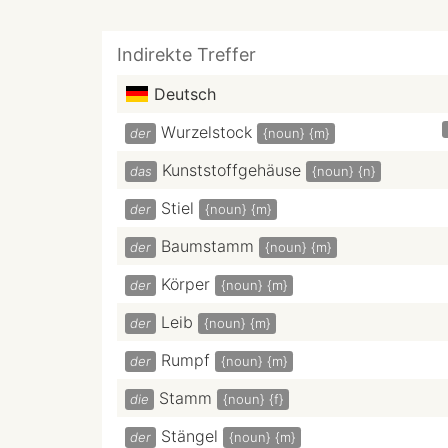
Indirekte Treffer
Deutsch
Wurzelstock
der
{noun}
{m}
Kunststoffgehäuse
das
{noun}
{n}
Stiel
der
{noun}
{m}
Baumstamm
der
{noun}
{m}
Körper
der
{noun}
{m}
Leib
der
{noun}
{m}
Rumpf
der
{noun}
{m}
Stamm
die
{noun}
{f}
Stängel
der
{noun}
{m}