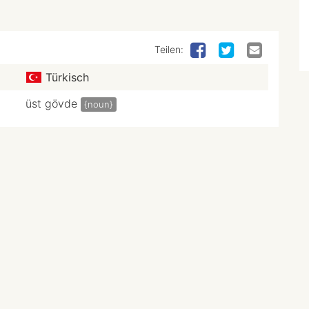
Teilen:
Türkisch
üst gövde
{noun}