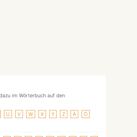
 dazu im Wörterbuch auf den
U
V
W
X
Y
Z
Ä
Ö