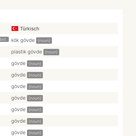
Türkisch
bot.
kök gövde
{noun}
plastik gövde
{noun}
gövde
{noun}
gövde
{noun}
gövde
{noun}
gövde
{noun}
gövde
{noun}
gövde
{noun}
gövde
{noun}