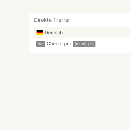
Direkte Treffer
Deutsch
Oberkörper
der
{noun}
{m}