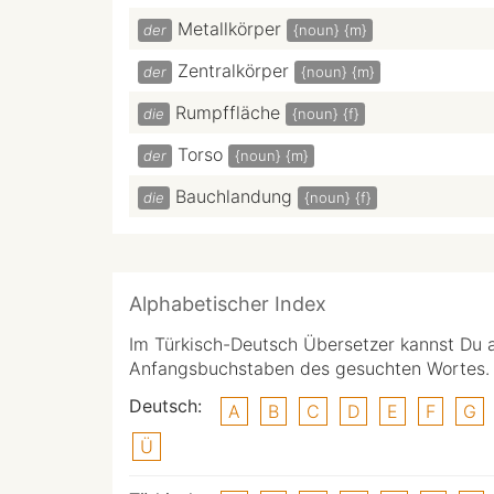
Metallkörper
der
{noun}
{m}
Zentralkörper
der
{noun}
{m}
Rumpffläche
die
{noun}
{f}
Torso
der
{noun}
{m}
Bauchlandung
die
{noun}
{f}
Alphabetischer Index
Im Türkisch-Deutsch Übersetzer kannst Du 
Anfangsbuchstaben des gesuchten Wortes.
Deutsch:
A
B
C
D
E
F
G
Ü