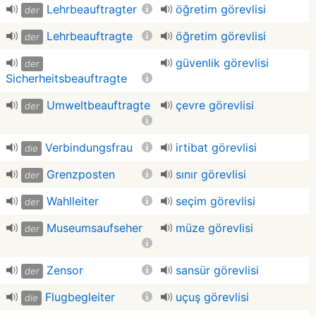
Lehrbeauftragter
öğretim görevlisi
der
Lehrbeauftragte
öğretim görevlisi
der
güvenlik görevlisi
der
Sicherheitsbeauftragte
Umweltbeauftragte
çevre görevlisi
der
Verbindungsfrau
irtibat görevlisi
die
Grenzposten
sınır görevlisi
der
Wahlleiter
seçim görevlisi
der
Museumsaufseher
müze görevlisi
der
Zensor
sansür görevlisi
der
Flugbegleiter
uçuş görevlisi
die