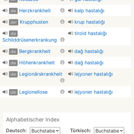
Herzkrankheit
kalp hastalığı
die
Krupphusten
krup hastalığı
der
tiroid hastalığı
die
Schilddrüsenerkrankung
Bergkrankheit
dağ hastalığı
die
Höhenkrankheit
dağ hastalığı
die
Legionärskrankheit
lejyoner hastalığı
die
Legionellose
lejyoner hastalığı
die
Alphabetischer Index
Deutsch:
Türkisch: