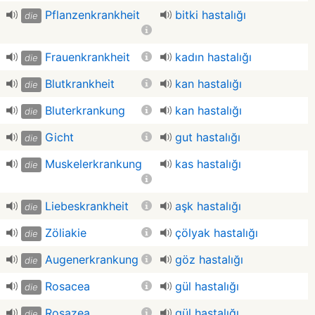
Pflanzenkrankheit
bitki hastalığı
die
Frauenkrankheit
kadın hastalığı
die
Blutkrankheit
kan hastalığı
die
Bluterkrankung
kan hastalığı
die
Gicht
gut hastalığı
die
Muskelerkrankung
kas hastalığı
die
Liebeskrankheit
aşk hastalığı
die
Zöliakie
çölyak hastalığı
die
Augenerkrankung
göz hastalığı
die
Rosacea
gül hastalığı
die
Rosazea
gül hastalığı
die