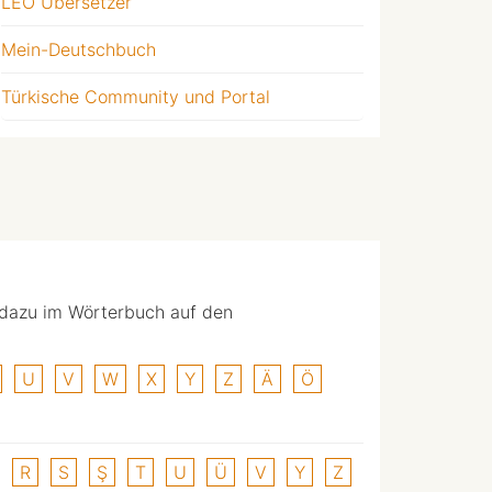
LEO Übersetzer
Mein-Deutschbuch
Türkische Community und Portal
 dazu im Wörterbuch auf den
U
V
W
X
Y
Z
Ä
Ö
R
S
Ş
T
U
Ü
V
Y
Z