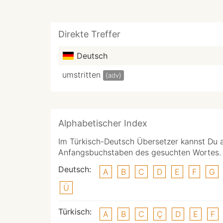
Direkte Treffer
Deutsch
umstritten
{adv}
Alphabetischer Index
Im Türkisch-Deutsch Übersetzer kannst Du 
Anfangsbuchstaben des gesuchten Wortes.
Deutsch:
A
B
C
D
E
F
G
Ü
Türkisch:
A
B
C
Ç
D
E
F