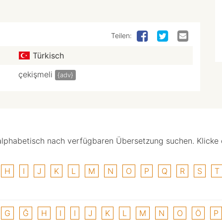
Teilen:
Türkisch
çekişmeli
{adv}
alphabetisch nach verfügbaren Übersetzung suchen. Klicke
H
I
J
K
L
M
N
O
P
Q
R
S
T
G
Ğ
H
I
I
J
K
L
M
N
O
Ö
P