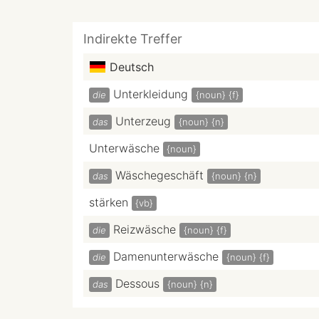
Indirekte Treffer
Deutsch
Unterkleidung
die
{noun}
{f}
Unterzeug
das
{noun}
{n}
Unterwäsche
{noun}
Wäschegeschäft
das
{noun}
{n}
stärken
{vb}
Reizwäsche
die
{noun}
{f}
Damenunterwäsche
die
{noun}
{f}
Dessous
das
{noun}
{n}