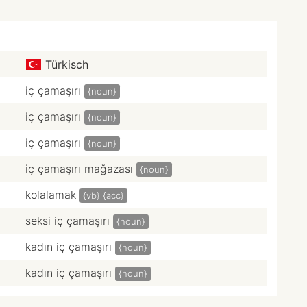
Türkisch
iç çamaşırı
{noun}
iç çamaşırı
{noun}
iç çamaşırı
{noun}
iç çamaşırı mağazası
{noun}
kolalamak
{vb}
{acc}
seksi iç çamaşırı
{noun}
kadın iç çamaşırı
{noun}
kadın iç çamaşırı
{noun}