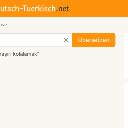
amak
Übersetzen
aşırı kolalamak"