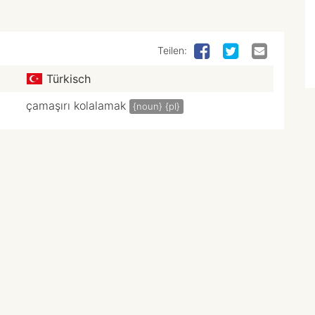
Teilen:
Türkisch
çamaşırı kolalamak
{noun}
{pl}