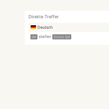
Direkte Treffer
Deutsch
steifen
die
{noun}
{pl}