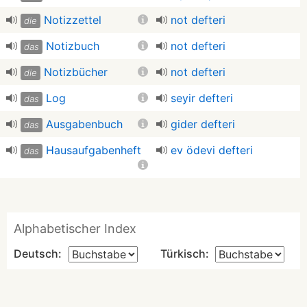
Notizzettel
not defteri
die
Notizbuch
not defteri
das
Notizbücher
not defteri
die
Log
seyir defteri
das
Ausgabenbuch
gider defteri
das
Hausaufgabenheft
ev ödevi defteri
das
Alphabetischer Index
Deutsch:
Türkisch: