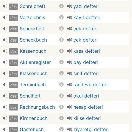
Schreibheft
yazı defteri
das
Verzeichnis
kayıt defteri
das
Scheckheft
çek defteri
das
Scheckbuch
çek defteri
das
Kassenbuch
kasa defteri
das
Aktienregister
pay defteri
das
Klassenbuch
sınıf defteri
das
Terminbuch
randevu defteri
das
Schulheft
okul defteri
das
Rechnungsbuch
hesap defteri
das
Kirchenbuch
kilise defteri
das
Gästebuch
ziyaretçi defteri
das