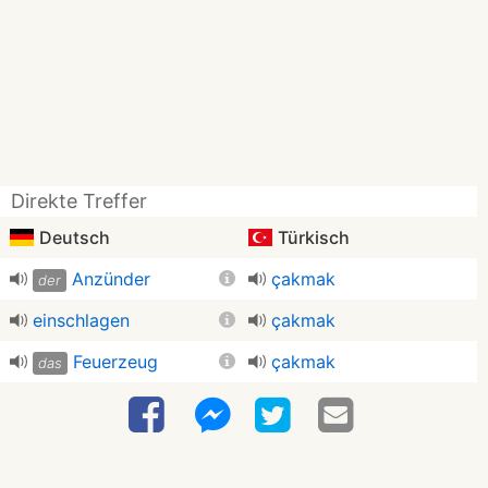
Direkte Treffer
Deutsch
Türkisch
Anzünder
çakmak
der
einschlagen
çakmak
Feuerzeug
çakmak
das