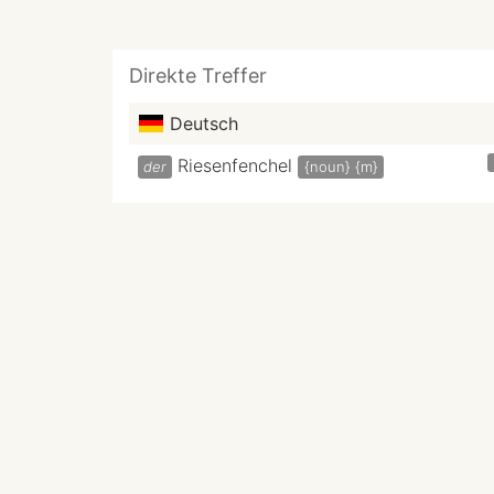
Direkte Treffer
Deutsch
Riesenfenchel
der
{noun}
{m}