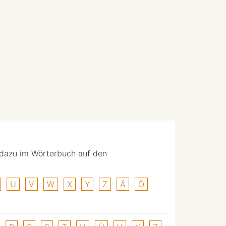
 dazu im Wörterbuch auf den
U
V
W
X
Y
Z
Ä
Ö