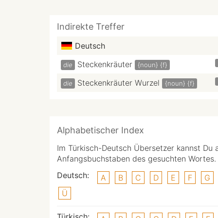
Indirekte Treffer
Deutsch
Steckenkräuter
die
{noun}
{f}
Steckenkräuter Wurzel
die
{noun}
{f}
Alphabetischer Index
Im Türkisch-Deutsch Übersetzer kannst Du 
Anfangsbuchstaben des gesuchten Wortes.
Deutsch:
A
B
C
D
E
F
G
Ü
Türkisch: