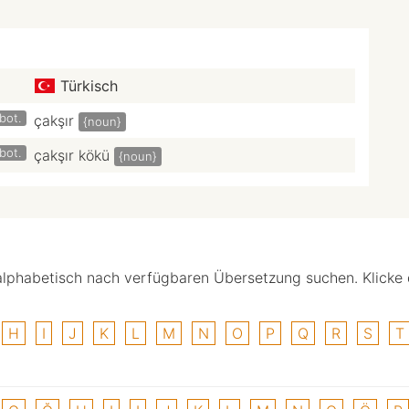
Türkisch
bot.
çakşır
{noun}
bot.
çakşır kökü
{noun}
alphabetisch nach verfügbaren Übersetzung suchen. Klicke
H
I
J
K
L
M
N
O
P
Q
R
S
T