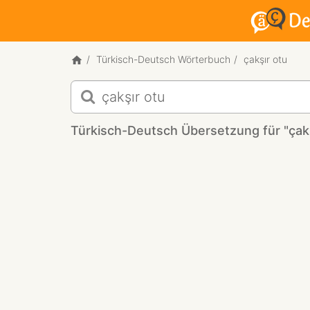
Türkisch-Deutsch Wörterbuch
çakşır otu
Türkisch-
Deutsch
Übersetzung
Türkisch-Deutsch Übersetzung für "çakş
für
"çakşır
otu"