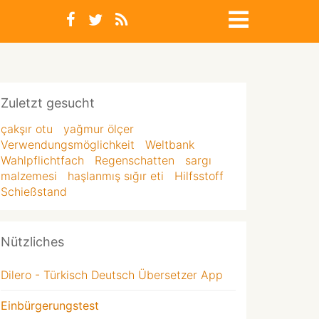
Zuletzt gesucht
çakşır otu
yağmur ölçer
Verwendungsmöglichkeit
Weltbank
Wahlpflichtfach
Regenschatten
sargı
malzemesi
haşlanmış sığır eti
Hilfsstoff
Schießstand
Nützliches
Dilero - Türkisch Deutsch Übersetzer App
Einbürgerungstest