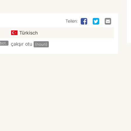
Teilen:
Türkisch
bot.
çakşır otu
{noun}